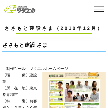
ささもと建設さま（2010年12月）
ささもと建設 さま
〔制作ツール〕ツタエルホームページ
〔職 種〕建設
業
〔所 在 地〕東京
都青梅市
〔特 徴〕お客
様と１０年・２０年