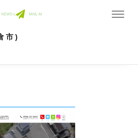
NEWS-L
MAIL-M
倉市)