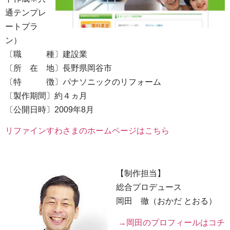
通テンプレ
ートプラ
ン）
〔職 種〕建設業
〔所 在 地〕長野県岡谷市
〔特 徴〕パナソニックのリフォーム
〔製作期間〕約４ヵ月
〔公開日時〕2009年8月
リファインすわさまのホームページはこちら
【制作担当】
総合プロデュース
岡田 徹（おかだ とおる）
→岡田のプロフィールはコチ