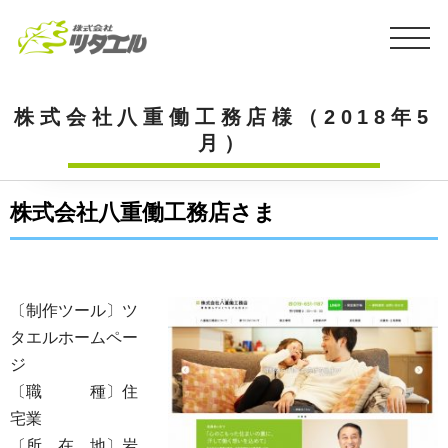
株式会社八重働工務店様（2018年5
月）
株式会社八重働工務店さま
〔制作ツール〕ツ
タエルホームペー
ジ
〔職 種〕住
宅業
〔所 在 地〕岩