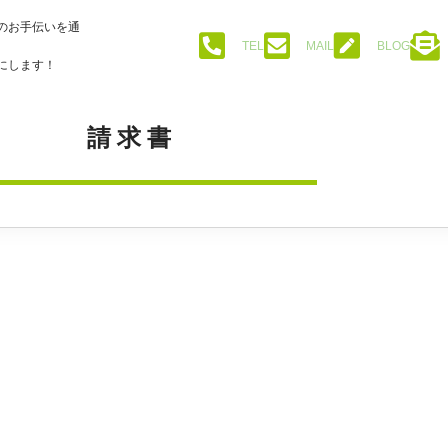
のお手伝いを通
TEL
MAIL
BLOG
にします！
請求書