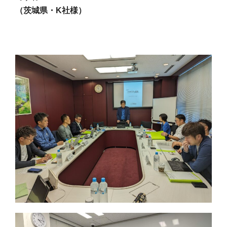
（茨城県・
K
社様）