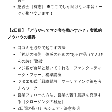
懇親会（有志）
※
ここでしか聞けない本音トー
クが飛び交います！
【
2
日目】「どうやってマジ客を動かすか？」実践的
ノウハウの獲得
口コミを必然で起こす方法
「神話の法則」体感のための
“
ある作品（てんび
んの詩）
”
鑑賞
マジ客が自然と動いてくれる「ファンタスティ
ック・フォー」構築講座
ツタエル式「戦略階段」マーケティング策を考
えるワーク
営業フォローの方法、営業の苦手意識を克服す
る（クロージングの極意）
2
日間の取り組みシェア・決意表明