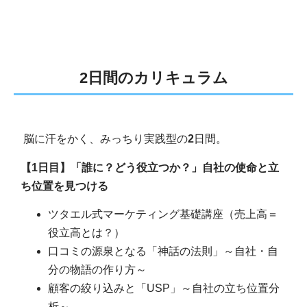
2日間のカリキュラム
脳に汗をかく、みっちり実践型の
2
日間。
【
1
日目】「誰に？どう役立つか？」自社の使命と立
ち位置を見つける
ツタエル式マーケティング基礎講座（売上高＝
役立高とは？）
口コミの源泉となる「神話の法則」～自社・自
分の物語の作り方～
顧客の絞り込みと「
USP
」～自社の立ち位置分
析～