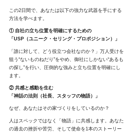
この
2
日間で、あなたは以下の強力な武器を手にする
方法を学べます。
①
自社の立ち位置を明確にするための
「
USP
（ユニーク・セリング・プロポジション）」
「誰に対して、どう役立つ会社なのか？」万人受けを
狙う
“
ないものねだり
”
をやめ、御社にしかない
“
あるも
の探し
”
を行い、圧倒的な強みと立ち位置を明確にし
ます。
②
共感と感動を生む
「神話の法則（社長、スタッフの物語）」
なぜ、あなたはその家づくりをしているのか？
人はスペックではなく「物語」に共感します。あなた
の過去の挫折や苦労、そして使命を
1
本のストーリー