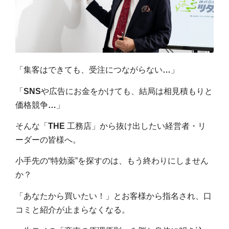
「集客はできても、受注につながらない
…
」
「
SNS
や広告にお金をかけても、結局は相見積もりと
価格競争
…
」
そんな「
THE
工務店」から抜け出したい経営者・リ
ーダーの皆様へ。
小手先の
“
特効薬
”
を探すのは、もう終わりにしません
か？
「あなたから買いたい！」とお客様から指名され、口
コミと紹介が止まらなくなる。