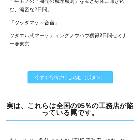
一生モノの「商売の原理原則」を脳と身体に叩き込
む、濃密な
2
日間。
『ツッタマゲ～合宿』
ツタエル式マーケティングノウハウ獲得
2
日間セミナ
ー＠東京
今すぐ合宿に申し込む（ボタン）
実は、これらは全国の95％の工務店が陥
っている罠です。