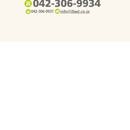
042-306-9937
info@2tael.co.jp