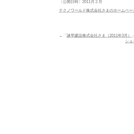
〔公開日時〕2011月２月
テクノワールド株式会社さまのホームペー
←「
諫早建設株式会社さま（2011年3月）
ショ