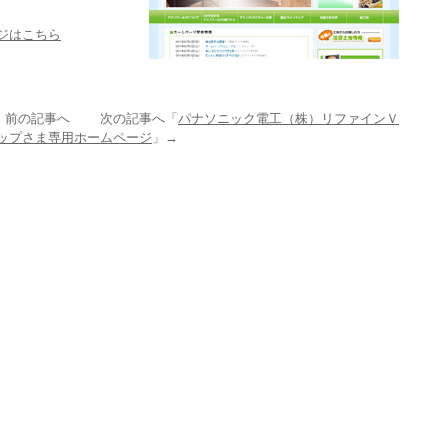
ジはこちら
」前の記事へ 次の記事へ「
パナソニック電工（株）リファインＶ
ップさま専用ホームページ
」→