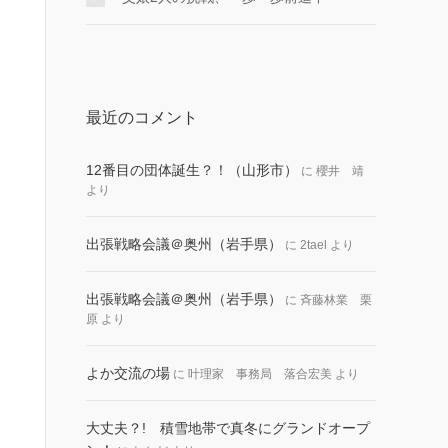
最近のコメント
12番目の団体誕生？！（山形市）
に
櫻井 靖
より
出張戦略会議＠奥州（岩手県）
に
2tael
より
出張戦略会議＠奥州（岩手県）
に
斉藤林業 栗
原
より
よか交流の場
に
叶理家 事務局 落合宏美
より
大丈夫？! 積雪地帯で真冬にグランドオープ