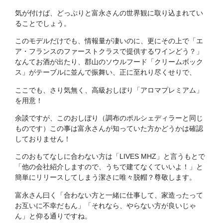
気が付けば、どっぷりと富永さんの世界観に取り込まれてい
ることでしょう。
このモデルだけでも、情報量が凄いのに、更にその上で「エ
ア・フランスのファーストクラスで提供するワインどう？」
なんてお酒が出たり、郡山のソウルフード「クリームボック
ス」がテーブルに並んで振舞い、正に至れり尽くせりで、
ここでも、さり気無く、高級おしぼり「アロマプレミアム」
を用意！
余談ですが、このおしぼり（調布のポルシェディラーと同じ
ものです）この事は富永さんが知っていた方かどうかは確認
しておりません！
このおもてなしに合わない方は「LIVES MHZ」と言うもとで
「他の会社紹介しますので、うちで建てなくていいよ！」と
簡単にリリースしてしまう潔さに唯々脱帽？尊敬します。
富永さん曰く「合わない方と一緒に仕事して、家造ったって
お互いに不幸だもん」「それなら、やらない方が良いじゃ
ん」と仰る通りですね。