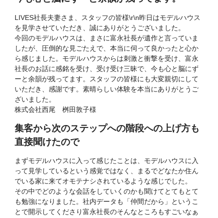
LIVES社長夫妻さま、スタッフの皆様\r\n昨日はモデルハウス
を見学させていただき、誠にありがとうございました。
今回のモデルハウスは、まさに富永社長が遺作と言っていま
したが、圧倒的な見ごたえで、本当に伺って良かったと心か
ら感じました。モデルハウスからは刺激と衝撃を受け、富永
社長のお話に感銘を受け、受け受け三昧で、今も心と脳にず
ーと余韻が残ってます。スタッフの皆様にも大変親切にして
いただき、感謝です。素晴らしい体験を本当にありがとうご
ざいました。
株式会社西尾 桝田敦子様
集客から次のステップへの階段への上げ方も
直接聞けたので
まずモデルハウスに入って感じたことは、モデルハウスに入
って見学しているという感覚ではなく、まるでどなたか住ん
でいる家に来てオモテナシされているような感じでした。
その中でどのような会話をしていくのかも聞けてとてもとて
も勉強になりました。社内データも「仲間だから」というこ
とで開示してくださり富永社長のそんなところもすごいなぁ