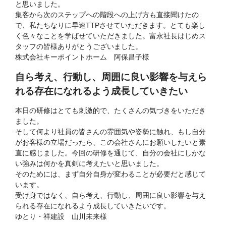
と思いました。
集客から次のステップへの階段への上げ方も直接聞けたの
で、私たちなりに早速TTPさせていただきます。とても楽し
く色々なことを学ばせていただきました。富永社長はじめス
タッフの皆様ありがとうございました。
株式会社キーポイントホーム 阿保昌子様
自ら考え、行動し、周囲に良い影響を与えら
れる存在になれるよう成長していきたい
本日の研修はとても刺激的で、たくさんの気づきをいただき
ました。
そして何より社員の皆さんの雰囲気や姿勢に触れ、もし自分
がお客様の立場だったら、この会社さんにお願いしたいと素
直に感じました。今回の研修を通じて、自分の会社にしかな
い強みは何かを真剣に考えたいと思いました。
そのためには、まず自分自身が変わることが必要だと感じて
います。
受け身ではなく、自ら考え、行動し、周囲に良い影響を与え
られる存在になれるよう成長していきたいです。
ゆとり・祥建設 山川未来様