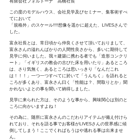
有限会社フォルトーナ 高橋社長
この度のモデルハウス、会社見学及びセミナー、集客術すべ
てにおいて
「規格外」のスケール!!!!想像を遥かに超えた、LIVESさんで
した。
富永社長とは、常日頃から仲良くさせて頂いておりまして、
富永さんの溢れんばかりの人間性良さから、多いに期待して
見学に伺いました。我々建築に携わる者でも「造形コンクリ
ート」「イギリスの教会の古びた床を用いたり」あるところ
は、さり気無く、あるところは思いっきり「なんだこれ
は！！！」一つ一つすべてに於いて「うんちく」を語れると
ころが多くあり、富永さん曰く「性能は？、間取りとか」聞
かれないよとの事を聞いて納得しました。
見学に来られた方は、そのような事から、興味関心は別のと
ころに向かいますよね！
その為に、随所に富永さんのこだわりアイテムが備え付けら
れており、それを語る事でお客様がLIVESさんの世界感に傾
倒してしまう！ここでくればもうはや逃れる事は出来ませ
ん。