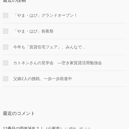
最近の投稿
「やま・はぴ」グランドオープン！
「やま・はぴ」前夜祭
今年も「賃貸住宅フェア」、みんなで…
カトネンさんの見学会 ―空き家賃貸活用勉強会
父娘2人の挑戦、一歩一歩前進中
最近のコメント
12番目の団体誕生？！（山形市）
に
櫻井 靖
より