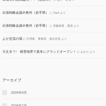
出張戦略会議＠奥州（岩手県）
に
2tael
より
出張戦略会議＠奥州（岩手県）
に
斉藤林業 栗原
より
よか交流の場
に
叶理家 事務局 落合宏美
より
大丈夫？! 積雪地帯で真冬にグランドオープン！
に
おかだ
より
アーカイブ
2026年8月
2026年7月