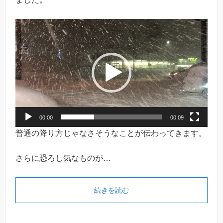
動
画
プ
レ
ー
ヤ
ー
00:00
00:09
普通の降り方じゃなさそうなことが伝わってきます。
さらに恐ろし気なものが…
続きを読む