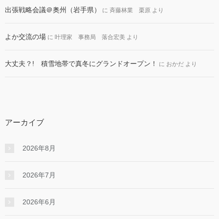
出張戦略会議＠奥州（岩手県）
に
斉藤林業 栗原
より
よか交流の場
に
叶理家 事務局 落合宏美
より
大丈夫？! 積雪地帯で真冬にグランドオープン！
に
おかだ
より
アーカイブ
2026年8月
2026年7月
2026年6月