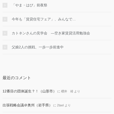
「やま・はぴ」前夜祭
今年も「賃貸住宅フェア」、みんなで…
カトネンさんの見学会 ―空き家賃貸活用勉強会
父娘2人の挑戦、一歩一歩前進中
最近のコメント
12番目の団体誕生？！（山形市）
に
櫻井 靖
より
出張戦略会議＠奥州（岩手県）
に
2tael
より