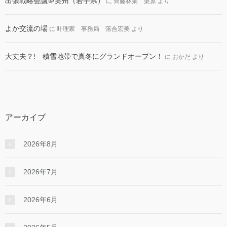
出張戦略会議＠奥州（岩手県）
に
斉藤林業 栗原
より
よか交流の場
に
叶理家 事務局 落合宏美
より
大丈夫？! 積雪地帯で真冬にグランドオープン！
に
おかだ
より
アーカイブ
2026年8月
2026年7月
2026年6月