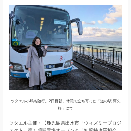
ツタエル小嶋も随行。2日目朝、休憩で立ち寄った「道の駅 阿久
根」にて
ツタエル主催・【鹿児島県出水市「ウィズミープロジ
ェクト」第１期展示場オープン＆「知覧特攻平和会