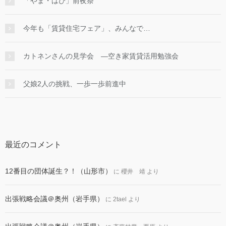
「やま・はぴ」前夜祭
今年も「賃貸住宅フェア」、みんなで…
カトネンさんの見学会 ―空き家賃貸活用勉強会
父娘2人の挑戦、一歩一歩前進中
最近のコメント
12番目の団体誕生？！（山形市）
に
櫻井 靖
より
出張戦略会議＠奥州（岩手県）
に
2tael
より