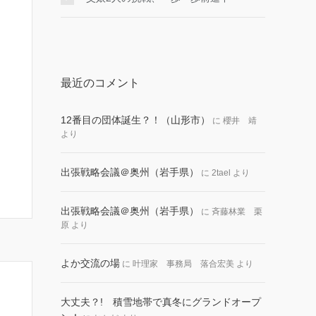
最近のコメント
12番目の団体誕生？！（山形市）
に
櫻井 靖
より
出張戦略会議＠奥州（岩手県）
に
2tael
より
出張戦略会議＠奥州（岩手県）
に
斉藤林業 栗
原
より
よか交流の場
に
叶理家 事務局 落合宏美
より
大丈夫？! 積雪地帯で真冬にグランドオープ