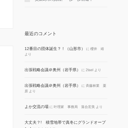
最近のコメント
12番目の団体誕生？！（山形市）
に
櫻井 靖
より
出張戦略会議＠奥州（岩手県）
に
2tael
より
出張戦略会議＠奥州（岩手県）
に
斉藤林業 栗
原
より
よか交流の場
に
叶理家 事務局 落合宏美
より
大丈夫？! 積雪地帯で真冬にグランドオープ