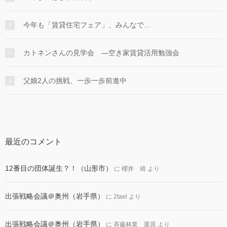
今年も「賃貸住宅フェア」、みんなで…
カトネンさんの見学会 ―空き家賃貸活用勉強会
父娘2人の挑戦、一歩一歩前進中
最近のコメント
12番目の団体誕生？！（山形市）
に
櫻井 靖
より
出張戦略会議＠奥州（岩手県）
に
2tael
より
出張戦略会議＠奥州（岩手県）
に
斉藤林業 栗原
より