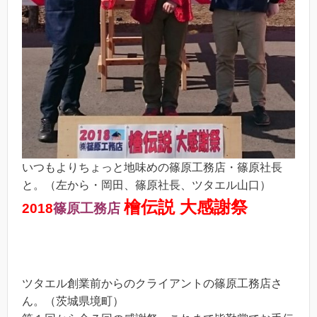
いつもよりちょっと地味めの篠原工務店・篠原社長
と。（左から・岡田、篠原社長、ツタエル山口）
檜伝説 大感謝祭
2018
篠原工務店
ツタエル創業前からのクライアントの篠原工務店さ
ん。（茨城県境町）