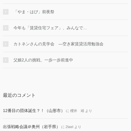
「やま・はぴ」前夜祭
今年も「賃貸住宅フェア」、みんなで…
カトネンさんの見学会 ―空き家賃貸活用勉強会
父娘2人の挑戦、一歩一歩前進中
最近のコメント
12番目の団体誕生？！（山形市）
に
櫻井 靖
より
出張戦略会議＠奥州（岩手県）
に
2tael
より