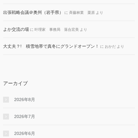
出張戦略会議＠奥州（岩手県）
に
斉藤林業 栗原
より
よか交流の場
に
叶理家 事務局 落合宏美
より
大丈夫？! 積雪地帯で真冬にグランドオープン！
に
おかだ
より
アーカイブ
2026年8月
2026年7月
2026年6月