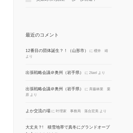
最近のコメント
12番目の団体誕生？！（山形市）
に
櫻井 靖
より
出張戦略会議＠奥州（岩手県）
に
2tael
より
出張戦略会議＠奥州（岩手県）
に
斉藤林業 栗
原
より
よか交流の場
に
叶理家 事務局 落合宏美
より
大丈夫？! 積雪地帯で真冬にグランドオープ