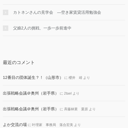
カトネンさんの見学会 ―空き家賃貸活用勉強会
父娘2人の挑戦、一歩一歩前進中
最近のコメント
12番目の団体誕生？！（山形市）
に
櫻井 靖
より
出張戦略会議＠奥州（岩手県）
に
2tael
より
出張戦略会議＠奥州（岩手県）
に
斉藤林業 栗原
より
よか交流の場
に
叶理家 事務局 落合宏美
より