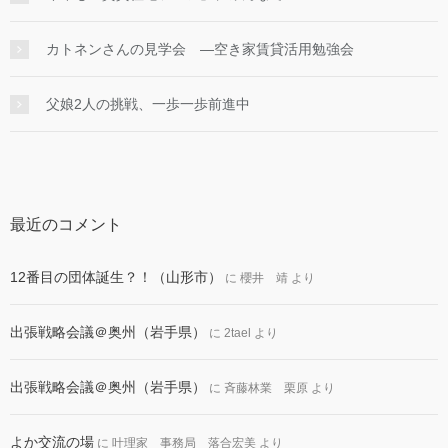
カトネンさんの見学会 ―空き家賃貸活用勉強会
父娘2人の挑戦、一歩一歩前進中
最近のコメント
12番目の団体誕生？！（山形市）
に
櫻井 靖
より
出張戦略会議＠奥州（岩手県）
に
2tael
より
出張戦略会議＠奥州（岩手県）
に
斉藤林業 栗原
より
よか交流の場
に
叶理家 事務局 落合宏美
より