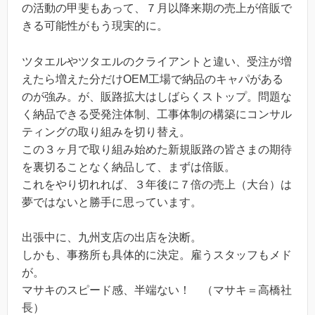
の活動の甲斐もあって、７月以降来期の売上が倍販で
きる可能性がもう現実的に。
ツタエルやツタエルのクライアントと違い、受注が増
えたら増えた分だけOEM工場で納品のキャパがある
のが強み。が、販路拡大はしばらくストップ。問題な
く納品できる受発注体制、工事体制の構築にコンサル
ティングの取り組みを切り替え。
この３ヶ月で取り組み始めた新規販路の皆さまの期待
を裏切ることなく納品して、まずは倍販。
これをやり切れれば、３年後に７倍の売上（大台）は
夢ではないと勝手に思っています。
出張中に、九州支店の出店を決断。
しかも、事務所も具体的に決定。雇うスタッフもメド
が。
マサキのスピード感、半端ない！ （マサキ＝高橋社
長）