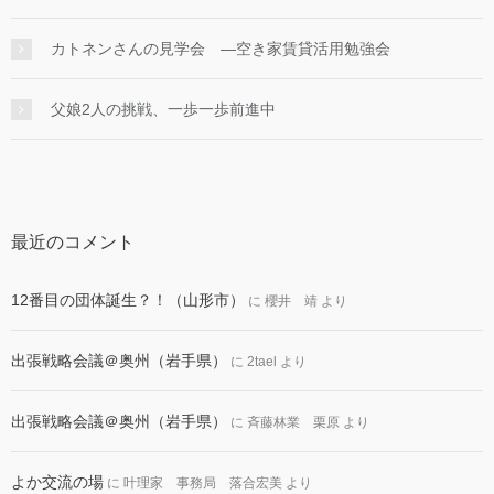
カトネンさんの見学会 ―空き家賃貸活用勉強会
父娘2人の挑戦、一歩一歩前進中
最近のコメント
12番目の団体誕生？！（山形市）
に
櫻井 靖
より
出張戦略会議＠奥州（岩手県）
に
2tael
より
出張戦略会議＠奥州（岩手県）
に
斉藤林業 栗原
より
よか交流の場
に
叶理家 事務局 落合宏美
より