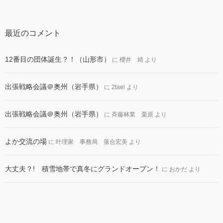
最近のコメント
12番目の団体誕生？！（山形市）
に
櫻井 靖
より
出張戦略会議＠奥州（岩手県）
に
2tael
より
出張戦略会議＠奥州（岩手県）
に
斉藤林業 栗原
より
よか交流の場
に
叶理家 事務局 落合宏美
より
大丈夫？! 積雪地帯で真冬にグランドオープン！
に
おかだ
より