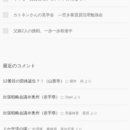
カトネンさんの見学会 ―空き家賃貸活用勉強会
父娘2人の挑戦、一歩一歩前進中
最近のコメント
12番目の団体誕生？！（山形市）
に
櫻井 靖
より
出張戦略会議＠奥州（岩手県）
に
2tael
より
出張戦略会議＠奥州（岩手県）
に
斉藤林業 栗原
より
よか交流の場
に
叶理家 事務局 落合宏美
より