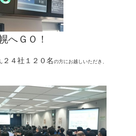
幌へＧＯ！
２４社１２０名
ん
の方にお越しいただき、