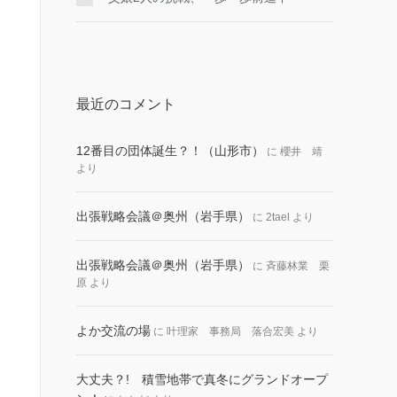
最近のコメント
12番目の団体誕生？！（山形市）
に
櫻井 靖
より
出張戦略会議＠奥州（岩手県）
に
2tael
より
出張戦略会議＠奥州（岩手県）
に
斉藤林業 栗
原
より
よか交流の場
に
叶理家 事務局 落合宏美
より
大丈夫？! 積雪地帯で真冬にグランドオープ