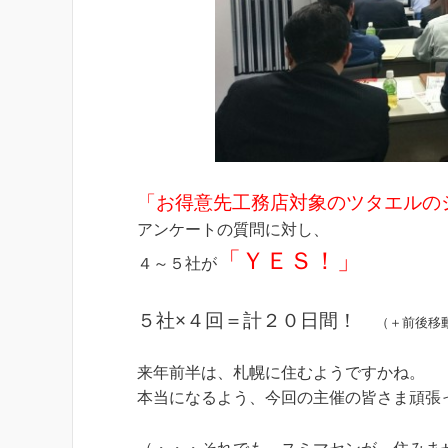
「お得意先工務店対象のツタエルの
アンケートの質問に対し、
「ＹＥＳ！」
４～５社が
５社×４回＝計２０日間！
（＋前後移
来年前半は、札幌に住むようですかね。
本当になるよう、今回の主催の皆さま頑張