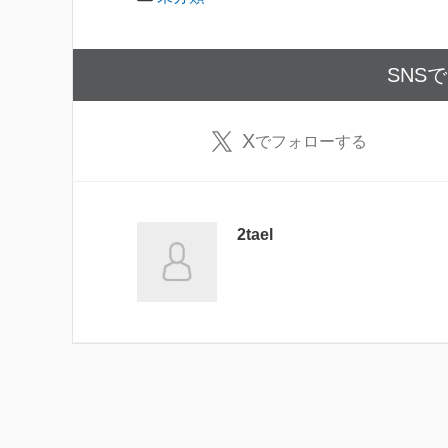
SNS
X
でフォローする
2tael