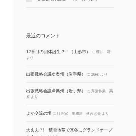
最近のコメント
12番目の団体誕生？！（山形市）
に
櫻井 靖
より
出張戦略会議＠奥州（岩手県）
に
2tael
より
出張戦略会議＠奥州（岩手県）
に
斉藤林業 栗
原
より
よか交流の場
に
叶理家 事務局 落合宏美
より
大丈夫？! 積雪地帯で真冬にグランドオープ