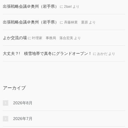
出張戦略会議＠奥州（岩手県）
に
2tael
より
出張戦略会議＠奥州（岩手県）
に
斉藤林業 栗原
より
よか交流の場
に
叶理家 事務局 落合宏美
より
大丈夫？! 積雪地帯で真冬にグランドオープン！
に
おかだ
より
アーカイブ
2026年8月
2026年7月