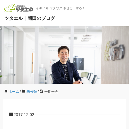
イキイキ ワクワク させる・する！
ツタエル｜岡田のブログ
ホーム
/
未分類
/
一期一会
2017.12.02