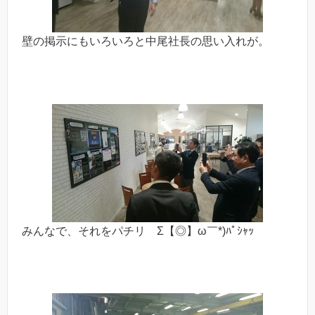
壁の掲示にもいろいろと中尾社長の思い入れが。
みんなで、それをパチリ Σ【◎】ω￣*)ﾊﾟｼｬｯ