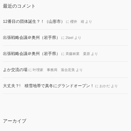
最近のコメント
12番目の団体誕生？！（山形市）
に
櫻井 靖
より
出張戦略会議＠奥州（岩手県）
に
2tael
より
出張戦略会議＠奥州（岩手県）
に
斉藤林業 栗原
より
よか交流の場
に
叶理家 事務局 落合宏美
より
大丈夫？! 積雪地帯で真冬にグランドオープン！
に
おかだ
より
アーカイブ