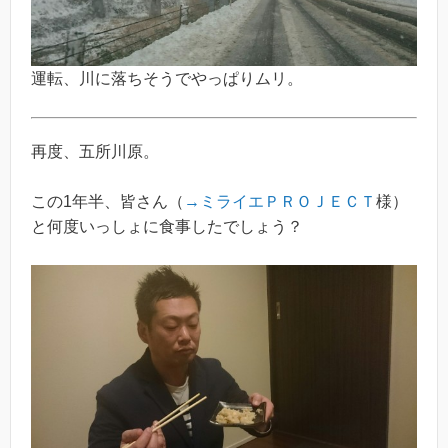
運転、川に落ちそうでやっぱりムリ。
再度、五所川原。
この1年半、皆さん（
→ミライエＰＲＯＪＥＣＴ
様）
と何度いっしょに食事したでしょう？