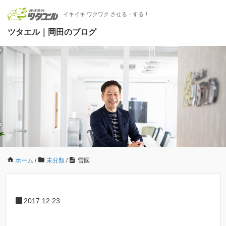
イキイキ ワクワク させる・する！
ツタエル｜岡田のブログ
ホーム
/
未分類
/
雪國
2017.12.23