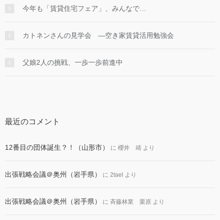
今年も「賃貸住宅フェア」、みんなで…
カトネンさんの見学会 ―空き家賃貸活用勉強会
父娘2人の挑戦、一歩一歩前進中
最近のコメント
12番目の団体誕生？！（山形市）
に
櫻井 靖
より
出張戦略会議＠奥州（岩手県）
に
2tael
より
出張戦略会議＠奥州（岩手県）
に
斉藤林業 栗原
より