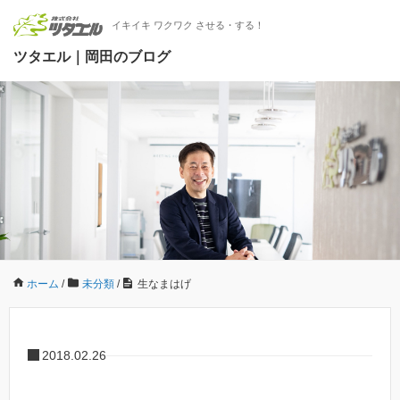
イキイキ ワクワク させる・する！
ツタエル｜岡田のブログ
ホーム
/
未分類
/
生なまはげ
2018.02.26