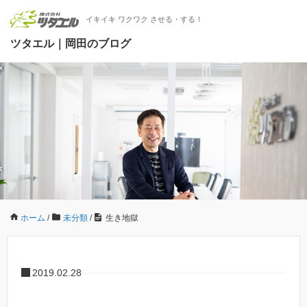
イキイキ ワクワク させる・する！
ツタエル｜岡田のブログ
ホーム
/
未分類
/
生き地獄
2019.02.28