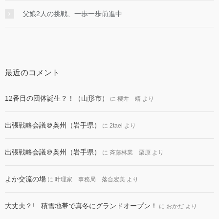
父娘2人の挑戦、一歩一歩前進中
最近のコメント
12番目の団体誕生？！（山形市）
に
櫻井 靖
より
出張戦略会議＠奥州（岩手県）
に
2tael
より
出張戦略会議＠奥州（岩手県）
に
斉藤林業 栗原
より
よか交流の場
に
叶理家 事務局 落合宏美
より
大丈夫？! 積雪地帯で真冬にグランドオープン！
に
おかだ
より