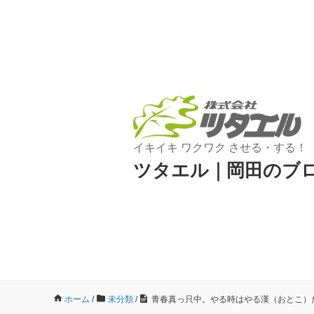
イキイキ ワクワク させる・する！
ツタエル｜岡田のブ
ホーム
/
未分類
/
青春真っ只中。やる時はやる漢（おとこ）