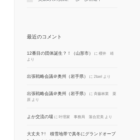
最近のコメント
12番目の団体誕生？！（山形市）
に
櫻井 靖
より
出張戦略会議＠奥州（岩手県）
に
2tael
より
出張戦略会議＠奥州（岩手県）
に
斉藤林業 栗
原
より
よか交流の場
に
叶理家 事務局 落合宏美
より
大丈夫？! 積雪地帯で真冬にグランドオープ