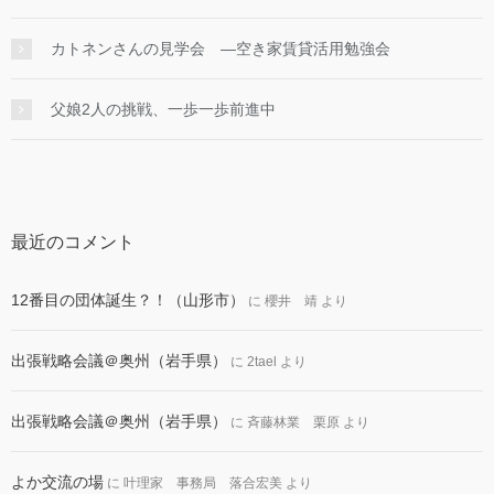
カトネンさんの見学会 ―空き家賃貸活用勉強会
父娘2人の挑戦、一歩一歩前進中
最近のコメント
12番目の団体誕生？！（山形市）
に
櫻井 靖
より
出張戦略会議＠奥州（岩手県）
に
2tael
より
出張戦略会議＠奥州（岩手県）
に
斉藤林業 栗原
より
よか交流の場
に
叶理家 事務局 落合宏美
より