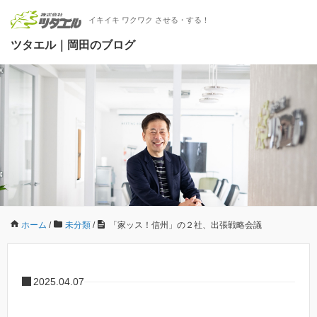
イキイキ ワクワク させる・する！
ツタエル｜岡田のブログ
ホーム
/
未分類
/
「家ッス！信州」の２社、出張戦略会議
2025.04.07