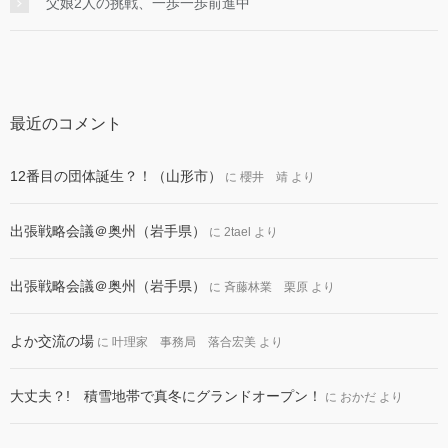
父娘2人の挑戦、一歩一歩前進中
最近のコメント
12番目の団体誕生？！（山形市）
に
櫻井 靖
より
出張戦略会議＠奥州（岩手県）
に
2tael
より
出張戦略会議＠奥州（岩手県）
に
斉藤林業 栗原
より
よか交流の場
に
叶理家 事務局 落合宏美
より
大丈夫？! 積雪地帯で真冬にグランドオープン！
に
おかだ
より