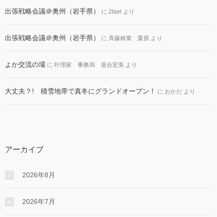
出張戦略会議＠奥州（岩手県）
に
2tael
より
出張戦略会議＠奥州（岩手県）
に
斉藤林業 栗原
より
よか交流の場
に
叶理家 事務局 落合宏美
より
大丈夫？! 積雪地帯で真冬にグランドオープン！
に
おかだ
より
アーカイブ
2026年8月
2026年7月