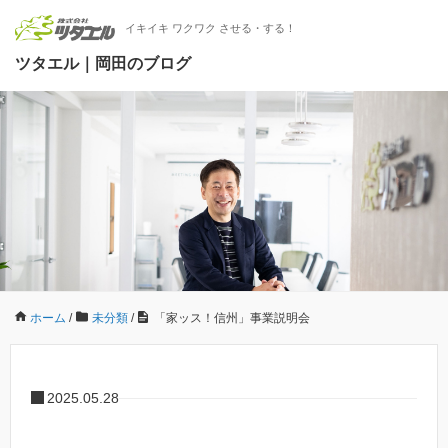
イキイキ ワクワク させる・する！
ツタエル｜岡田のブログ
ホーム
/
未分類
/
「家ッス！信州」事業説明会
2025.05.28