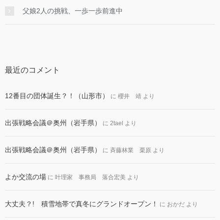
父娘2人の挑戦、一歩一歩前進中
最近のコメント
12番目の団体誕生？！（山形市）
に
櫻井 靖
より
出張戦略会議＠奥州（岩手県）
に
2tael
より
出張戦略会議＠奥州（岩手県）
に
斉藤林業 栗原
より
よか交流の場
に
叶理家 事務局 落合宏美
より
大丈夫？! 積雪地帯で真冬にグランドオープン！
に
おかだ
より