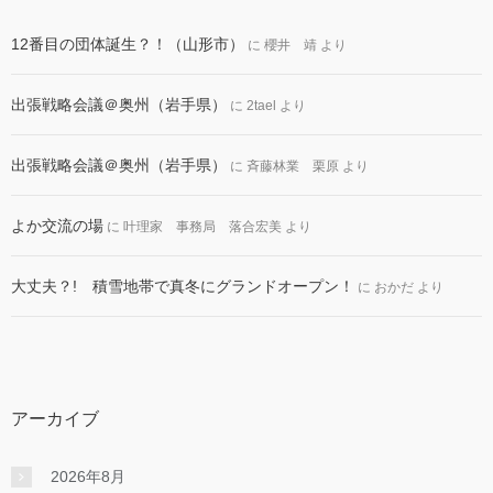
12番目の団体誕生？！（山形市）
に
櫻井 靖
より
出張戦略会議＠奥州（岩手県）
に
2tael
より
出張戦略会議＠奥州（岩手県）
に
斉藤林業 栗原
より
よか交流の場
に
叶理家 事務局 落合宏美
より
大丈夫？! 積雪地帯で真冬にグランドオープン！
に
おかだ
より
アーカイブ
2026年8月