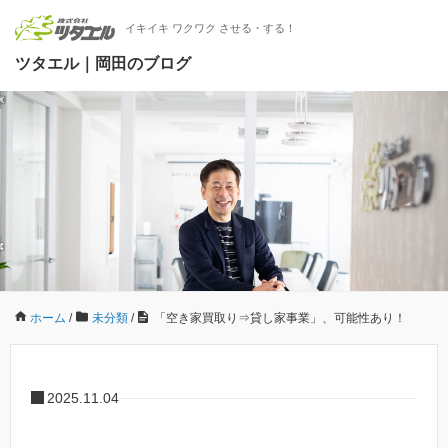
イキイキ ワクワク させる・する！
ツタエル｜岡田のブログ
ホーム
/
未分類
/
「空き家買取り⇒貸し家事業」、可能性あり！
2025.11.04