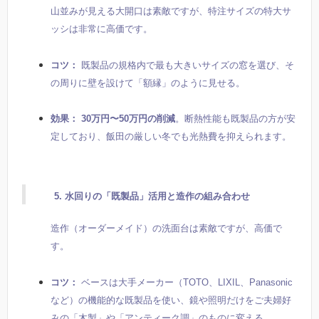
山並みが見える大開口は素敵ですが、特注サイズの特大サ
ッシは非常に高価です。
コツ：
既製品の規格内で最も大きいサイズの窓を選び、そ
の周りに壁を設けて「額縁」のように見せる。
効果：
30万円〜50万円の削減
。断熱性能も既製品の方が安
定しており、飯田の厳しい冬でも光熱費を抑えられます。
5. 水回りの「既製品」活用と造作の組み合わせ
造作（オーダーメイド）の洗面台は素敵ですが、高価で
す。
コツ：
ベースは大手メーカー（TOTO、LIXIL、Panasonic
など）の機能的な既製品を使い、鏡や照明だけをご夫婦好
みの「木製」や「アンティーク調」のものに変える。