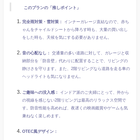
このプランの「推しポイント」
完全雨対策・雪対策：
インナーガレージ直結なので、赤ち
ゃんをチャイルドシートから降ろす時も、大量の買い出し
をした時も、天候を気にする必要がありません。
音の心配なし：
交通量の多い道路に対して、ガレージと収
納部分を「防音壁」代わりに配置することで、リビングの
静けさを守ります。また、2階リビングなら道路を走る車の
ヘッドライトも気になりません。
ご趣味への没入感：
インドア派のご夫婦にとって、外から
の視線を感じない2階リビングは最高のリラックス空間で
す。防音性能を高めれば、夜遅くの映画鑑賞やゲームも気
兼ねなく楽しめます。
OTEC風デザイン：