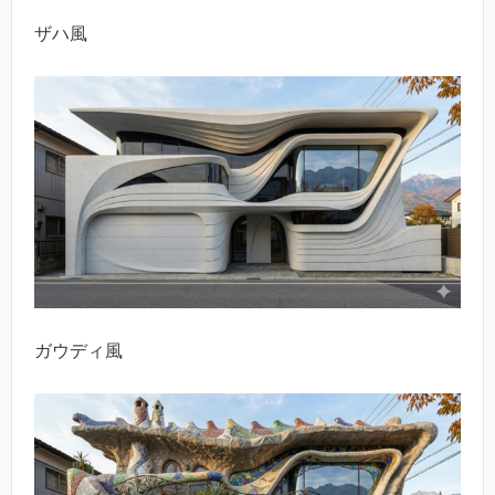
ザハ風
ガウディ風