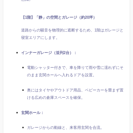
【1階】「静」の空間とガレージ（約20坪）
道路からの騒音を物理的に遮断するため、1階はガレージと
寝室エリアにします。
インナーガレージ（並列2台）：
電動シャッター付きで、車を降りて雨や雪に濡れずにそ
のまま玄関ホールへ入れるドアを設置。
奥にはタイヤやアウトドア用品、ベビーカーを畳まず置
ける広めの倉庫スペースを確保。
玄関ホール：
ガレージからの動線と、来客用玄関を合流。