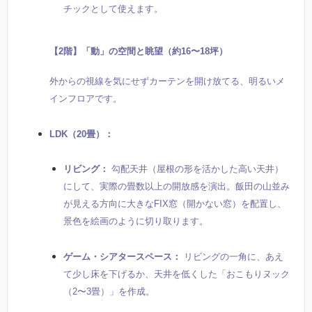
チックとして使えます。
【2階】「動」の空間と眺望（約16〜18坪）
外からの視線を気にせずカーテンを開け放てる、明るいメ
インフロアです。
LDK（20畳）：
リビング：
勾配天井（屋根の形を活かした高い天井）
にして、実際の畳数以上の開放感を演出。飯田の山並み
が見える方向に大きなFIX窓（開かない窓）を配置し、
景色を絵画のように切り取ります。
ゲーム・シアタースペース：
リビングの一角に、あえ
て少し床を下げるか、天井を低くした「おこもりヌック
（2〜3畳）」を作成。