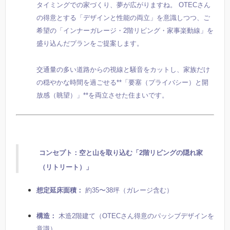
タイミングでの家づくり、夢が広がりますね。 OTECさん
の得意とする「デザインと性能の両立」を意識しつつ、ご
希望の「インナーガレージ・2階リビング・家事楽動線」を
盛り込んだプランをご提案します。
交通量の多い道路からの視線と騒音をカットし、家族だけ
の穏やかな時間を過ごせる**「要塞（プライバシー）と開
放感（眺望）」**を両立させた住まいです。
コンセプト：空と山を取り込む「2階リビングの隠れ家
（リトリート）」
想定延床面積：
約35〜38坪（ガレージ含む）
構造：
木造2階建て（OTECさん得意のパッシブデザインを
意識）