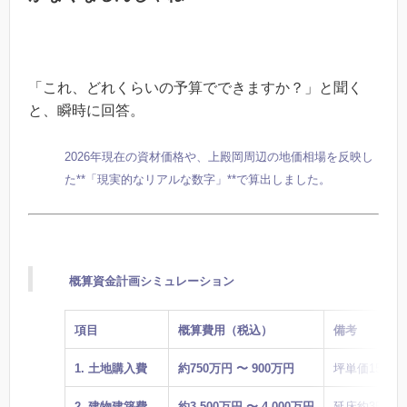
「これ、どれくらいの予算でできますか？」と聞く
と、瞬時に回答。
2026年現在の資材価格や、上殿岡周辺の地価相場を反映し
た**「現実的なリアルな数字」**で算出しました。
概算資金計画シミュレーション
項目
概算費用（税込）
備考
1. 土地購入費
約750万円 〜 900万円
坪単価15〜1
2. 建物建築費
約3,500万円 〜 4,000万円
延床約35坪