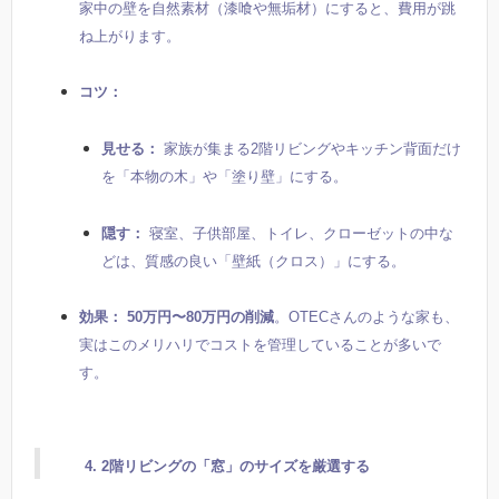
家中の壁を自然素材（漆喰や無垢材）にすると、費用が跳
ね上がります。
コツ：
見せる：
家族が集まる2階リビングやキッチン背面だけ
を「本物の木」や「塗り壁」にする。
隠す：
寝室、子供部屋、トイレ、クローゼットの中な
どは、質感の良い「壁紙（クロス）」にする。
効果：
50万円〜80万円の削減
。OTECさんのような家も、
実はこのメリハリでコストを管理していることが多いで
す。
4. 2階リビングの「窓」のサイズを厳選する