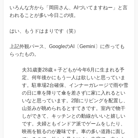
いろんな方から「岡田さん、AIづいてますねー」と言
われることが多い今日この頃。
はい、もうドはまりです（笑）
上記外観パース、GoogleのAI〔Gemini〕に作っても
らったもの。
夫31歳妻28歳＋子どもが今年6月に生まれる予
定、何年後かにもう一人は欲しいと思っていま
す。駐車場2台確保、インナーガレージで雨や雪
の日に車を降りて傘を差さずに家に入れるとい
いなと思っています。2階にリビングを配置し、
山並みが眺められるとすてきです。室内で物干
しができて、キッチンとの動線がいいと嬉しい
です。夫婦ともインドア派でゲームをしたり、
映画を観るのが趣味です。車の多い道路に面し