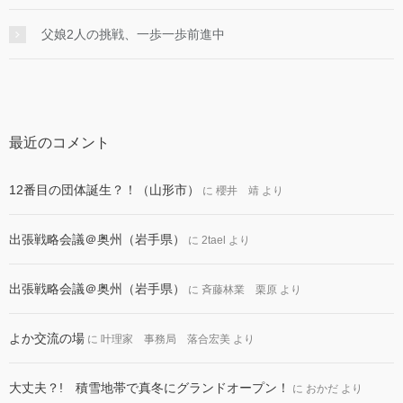
父娘2人の挑戦、一歩一歩前進中
最近のコメント
12番目の団体誕生？！（山形市）
に
櫻井 靖
より
出張戦略会議＠奥州（岩手県）
に
2tael
より
出張戦略会議＠奥州（岩手県）
に
斉藤林業 栗原
より
よか交流の場
に
叶理家 事務局 落合宏美
より
大丈夫？! 積雪地帯で真冬にグランドオープン！
に
おかだ
より