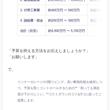
3. 付帯工事費
約400万円 〜 500万円
地盤改良、外
4. 諸経費・税金
約250万円 〜 300万円
登記、ローン
合計（目安）
約4,900万円 〜 5,700万円
「予算を抑える方法をお伝えしましょうか？」
「お願いします」
で、
インナーガレージや2階リビング、高い断熱性能を維持しつ
つ、予算を賢くコントロールするための**「削っても満足
度が下がりにくい」**コストダウンのコツを5つに絞ってご
提案します。