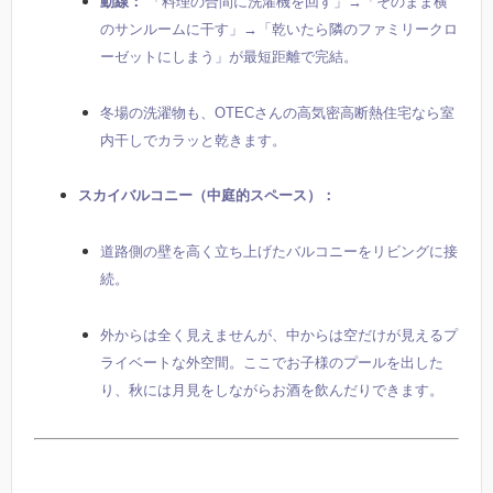
動線：
「料理の合間に洗濯機を回す」→「そのまま横
のサンルームに干す」→「乾いたら隣のファミリークロ
ーゼットにしまう」が最短距離で完結。
冬場の洗濯物も、OTECさんの高気密高断熱住宅なら室
内干しでカラッと乾きます。
スカイバルコニー（中庭的スペース）：
道路側の壁を高く立ち上げたバルコニーをリビングに接
続。
外からは全く見えませんが、中からは空だけが見えるプ
ライベートな外空間。ここでお子様のプールを出した
り、秋には月見をしながらお酒を飲んだりできます。