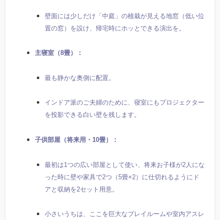
壁面には少しだけ「中庭」の植栽が見える地窓（低い位
置の窓）を設け、帰宅時にホッとできる演出を。
主寝室（8畳）：
最も静かな奥側に配置。
インドア派のご夫婦のために、寝室にもプロジェクター
を投影できる白い壁を残します。
子供部屋（将来用・10畳）：
最初は1つの広い部屋として使い、将来お子様が2人にな
った時に壁や家具で2つ（5畳×2）に仕切れるようにド
アと収納を2セット用意。
小さいうちは、ここを巨大なプレイルームや室内アスレ