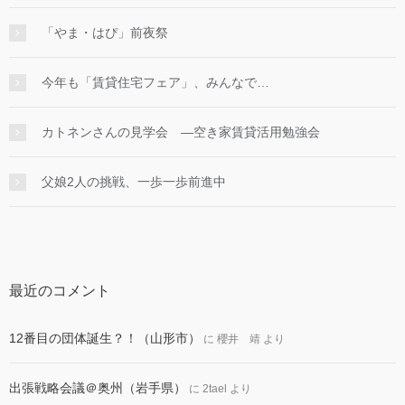
「やま・はぴ」前夜祭
今年も「賃貸住宅フェア」、みんなで…
カトネンさんの見学会 ―空き家賃貸活用勉強会
父娘2人の挑戦、一歩一歩前進中
最近のコメント
12番目の団体誕生？！（山形市）
に
櫻井 靖
より
出張戦略会議＠奥州（岩手県）
に
2tael
より