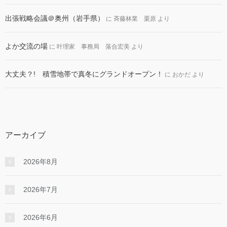
出張戦略会議＠奥州（岩手県）
に
斉藤林業 栗原
より
よか交流の場
に
叶理家 事務局 落合宏美
より
大丈夫？! 積雪地帯で真冬にグランドオープン！
に
おかだ
より
アーカイブ
2026年8月
2026年7月
2026年6月