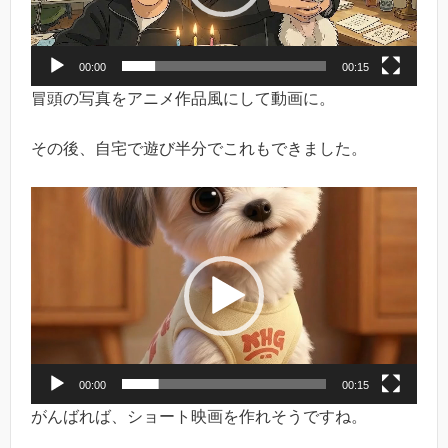
ヤ
ー
00:00
00:15
冒頭の写真をアニメ作品風にして動画に。
その後、自宅で遊び半分でこれもできました。
動
画
プ
レ
ー
ヤ
ー
00:00
00:15
がんばれば、ショート映画を作れそうですね。