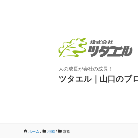
人の成長が会社の成長！
ツタエル｜山口のブ
ホーム
/
地域
/
京都