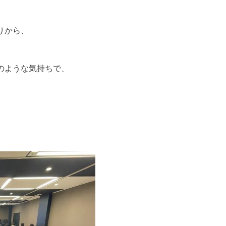
りから、
、
のような気持ちで、