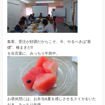
集客、受注が好調だからこそ、今、やるべきは“基
礎”、種まきだ!!
を合言葉に、みっちり午前中。
お昼休憩には、お弁当&夏を感じさせるスイカをいた
だき、みっちり午後。