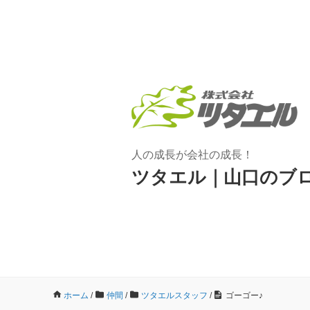
人の成長が会社の成長！
ツタエル｜山口のブ
ホーム
/
仲間
/
ツタエルスタッフ
/
ゴーゴー♪