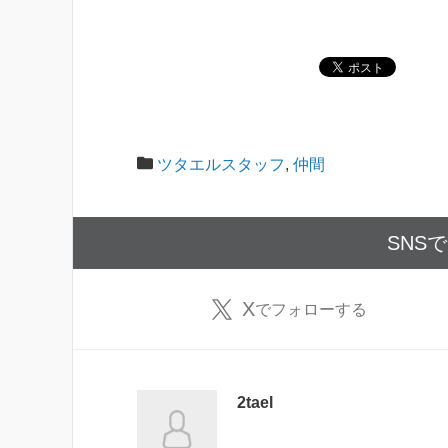
ツタエルスタッフ
,
仲間
SNS
X
でフォローする
2tael